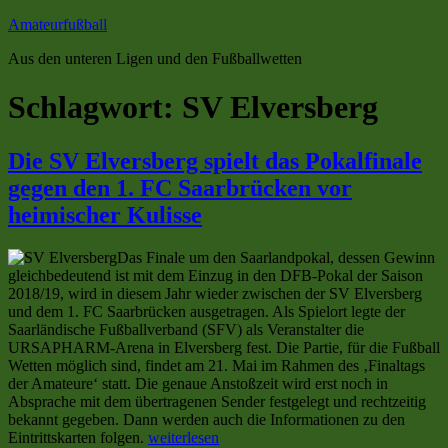
Zum
Amateurfußball
Inhalt
Aus den unteren Ligen und den Fußballwetten
springen
Schlagwort:
SV Elversberg
Die SV Elversberg spielt das Pokalfinale
gegen den 1. FC Saarbrücken vor
heimischer Kulisse
Das Finale um den Saarlandpokal, dessen Gewinn
gleichbedeutend ist mit dem Einzug in den DFB-Pokal der Saison
2018/19, wird in diesem Jahr wieder zwischen der SV Elversberg
und dem 1. FC Saarbrücken ausgetragen. Als Spielort legte der
Saarländische Fußballverband (SFV) als Veranstalter die
URSAPHARM-Arena in Elversberg fest. Die Partie, für die Fußball
Wetten möglich sind, findet am 21. Mai im Rahmen des ‚Finaltags
der Amateure‘ statt. Die genaue Anstoßzeit wird erst noch in
Absprache mit dem übertragenen Sender festgelegt und rechtzeitig
bekannt gegeben. Dann werden auch die Informationen zu den
„Die
Eintrittskarten folgen.
weiterlesen