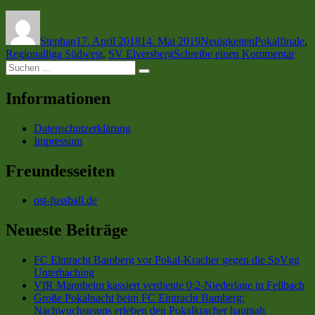
SV
Autor
Veröffentlicht
Kategorien
Schlagwörter
Elversberg
am
spielt
Stephan
17. April 2018
14. Mai 2019
Neuigkeiten
Pokalfinale
,
das
zu
Regionalliga Südwest
,
SV Elversberg
Schreibe einen Kommentar
Pokalfinale
Suchen
Die
gegen
Suchen
nach:
SV
den
Elve
1.
Informationen
spiel
FC
das
Saarbrücken
Datenschutzerklärung
Poka
vor
Impressum
geg
heimischer
den
Kulisse“
1.
Freundesseiten
FC
Saar
ost-fussball.de
vor
heim
Neueste Beiträge
Kuli
FC Eintracht Bamberg vor Pokal-Kracher gegen die SpVgg
Unterhaching
VfR Mannheim kassiert verdiente 0:2-Niederlage in Fellbach
Große Pokalnacht beim FC Eintracht Bamberg:
Nachwuchsteams erleben den Pokalkracher hautnah