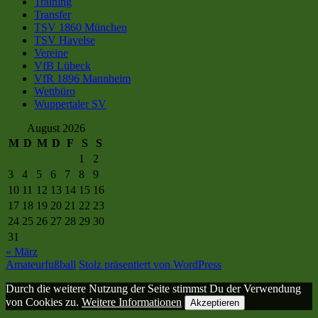
Training
Transfer
TSV 1860 München
TSV Havelse
Vereine
VfB Lübeck
VfR 1896 Mannheim
Wettbüro
Wuppertaler SV
August 2026
M
D
M
D
F
S
S
1
2
3
4
5
6
7
8
9
10
11
12
13
14
15
16
17
18
19
20
21
22
23
24
25
26
27
28
29
30
31
« März
Amateurfußball
Stolz präsentiert von WordPress
Durch die weitere Nutzung der Seite stimmst Du der Verwendung
von Cookies zu.
Weitere Informationen
Akzeptieren