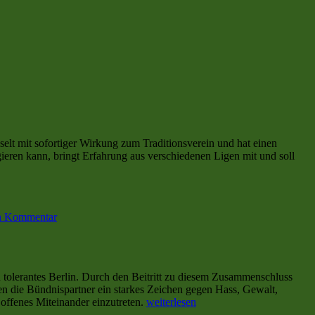
lt mit sofortiger Wirkung zum Traditionsverein und hat einen
gieren kann, bringt Erfahrung aus verschiedenen Ligen mit und soll
zu
Raphael
en Kommentar
Akoto
verstärkt
den
VfR
1896
d tolerantes Berlin. Durch den Beitritt zu diesem Zusammenschluss
Mannheim
n die Bündnispartner ein starkes Zeichen gegen Hass, Gewalt,
–
„Berliner
d offenes Miteinander einzutreten.
weiterlesen
Vertrag
Fußball-