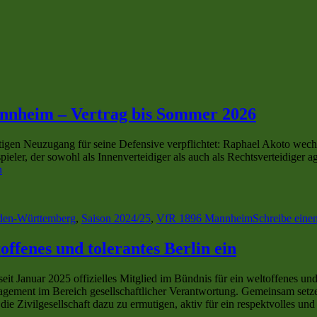
annheim – Vertrag bis Sommer 2026
en Neuzugang für seine Defensive verpflichtet: Raphael Akoto wechse
ler, der sowohl als Innenverteidiger als auch als Rechtsverteidiger a
n
den-Württemberg
,
Saison 2024/25
,
VfR 1896 Mannheim
Schreibe ein
offenes und tolerantes Berlin ein
eit Januar 2025 offizielles Mitglied im Bündnis für ein weltoffenes un
gement im Bereich gesellschaftlicher Verantwortung. Gemeinsam setze
die Zivilgesellschaft dazu zu ermutigen, aktiv für ein respektvolles un