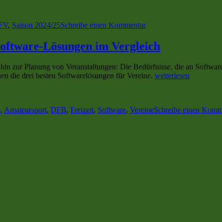
rter
zu
Berliner
FV
,
Saison 2024/25
Schreibe einen Kommentar
Fußball-
Verband
tritt
ssoftware-Lösungen im Vergleich
für
ein
hin zur Planung von Veranstaltungen: Die Bedürfnisse, die an Software
weltoffenes
„Fußballvereine
hnen die drei besten Softwarelösungen für Vereine.
weiterlesen
und
digital:
tolerantes
rter
Die
Berlin
besten
ein
e
,
Amateursport
,
DFB
,
Freizeit
,
Software
,
Vereine
Schreibe einen Komm
Vereinssoftware-
Lösungen
im
Vergleich“