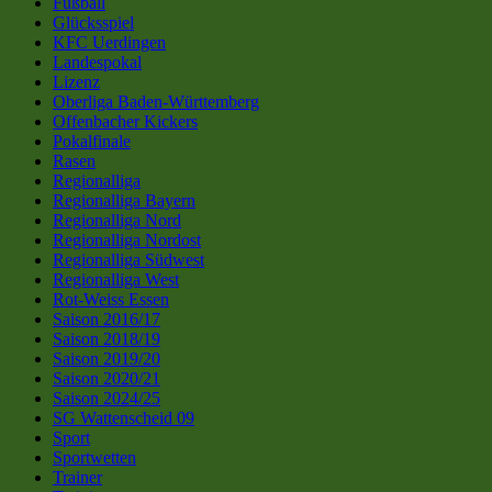
Fußball
Glücksspiel
KFC Uerdingen
Landespokal
Lizenz
Oberliga Baden-Württemberg
Offenbacher Kickers
Pokalfinale
Rasen
Regionalliga
Regionalliga Bayern
Regionalliga Nord
Regionalliga Nordost
Regionalliga Südwest
Regionalliga West
Rot-Weiss Essen
Saison 2016/17
Saison 2018/19
Saison 2019/20
Saison 2020/21
Saison 2024/25
SG Wattenscheid 09
Sport
Sportwetten
Trainer