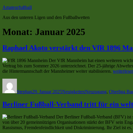
Zum
Amateurfußball
Inhalt
Aus den unteren Ligen und den Fußballwetten
springen
Monat:
Januar 2025
Raphael Akoto verstärkt den VfR 1896 M
Der VfR Mannheim hat einen weiteren wichtig
Vertrag bis zum Sommer 2026 unterzeichnet. Der 25-jährige Abwehrspie
„Raphael
die Hintermannschaft der Mannheimer weiter stabilisieren.
weiterlese
Akoto
Autor
Veröffentlicht
Kategorien
Schlagwörter
verstärkt
am
den
Stephan
29. Januar 2025
Neuigkeiten
Neuzugang
,
Oberliga Ba
VfR
1896
Berliner Fußball-Verband tritt für ein welt
Mannheim
–
Vertrag
Der Berliner Fußball-Verband (BFV) ist s
bis
von über 20 gemeinnützigen Organisationen stärkt der BFV sein Enga
Sommer
Rassismus, Fremdenfeindlichkeit und Diskriminierung. Ihr Ziel ist es, 
2026“