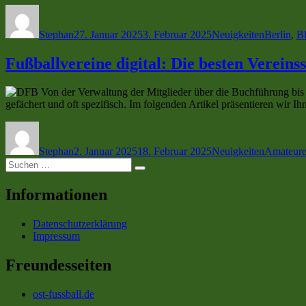
Autor
Veröffentlicht
Kategorien
Schlagwö
am
Stephan
27. Januar 2025
3. Februar 2025
Neuigkeiten
Berlin
,
B
Fußballvereine digital: Die besten Verein
Von der Verwaltung der Mitglieder über die Buchführung bis 
gefächert und oft spezifisch. Im folgenden Artikel präsentieren wir I
Autor
Veröffentlicht
Kategorien
Schlagwö
am
Stephan
2. Januar 2025
18. Februar 2025
Neuigkeiten
Amateur
Suchen
Suchen
nach:
Informationen
Datenschutzerklärung
Impressum
Freundesseiten
ost-fussball.de