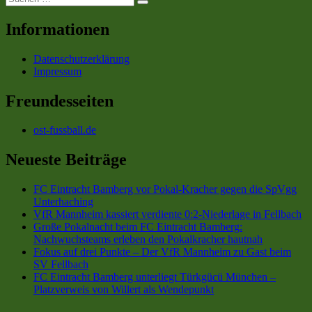
Suchen
nach:
Ära
Hurmaci
beim
übernimmt
Informationen
FC
als
Viktoria
Cheftrainer“
Datenschutzerklärung
Berlin
Impressum
–
Özer
Hurmaci
Freundesseiten
übernimmt
als
ost-fussball.de
Cheftrainer
Neueste Beiträge
FC Eintracht Bamberg vor Pokal-Kracher gegen die SpVgg
Unterhaching
VfR Mannheim kassiert verdiente 0:2-Niederlage in Fellbach
Große Pokalnacht beim FC Eintracht Bamberg:
Nachwuchsteams erleben den Pokalkracher hautnah
Fokus auf drei Punkte – Der VfR Mannheim zu Gast beim
SV Fellbach
FC Eintracht Bamberg unterliegt Türkgücü München –
Platzverweis von Willert als Wendepunkt