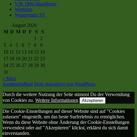
VfR 1896 Mannheim
Wettbüro
Wuppertaler SV
August 2026
M
D
M
D
F
S
S
1
2
3
4
5
6
7
8
9
10
11
12
13
14
15
16
17
18
19
20
21
22
23
24
25
26
27
28
29
30
31
« März
Amateurfußball
Stolz präsentiert von WordPress
Durch die weitere Nutzung der Seite stimmst Du der Verwendung
von Cookies zu.
Weitere Informationen
Akzeptieren
Die Cookie-Einstellungen auf dieser Website sind auf "Cookies
zulassen" eingestellt, um das beste Surferlebnis zu ermöglichen.
Wenn du diese Website ohne Änderung der Cookie-Einstellungen
verwendest oder auf "Akzeptieren" klickst, erklärst du sich damit
einverstanden.