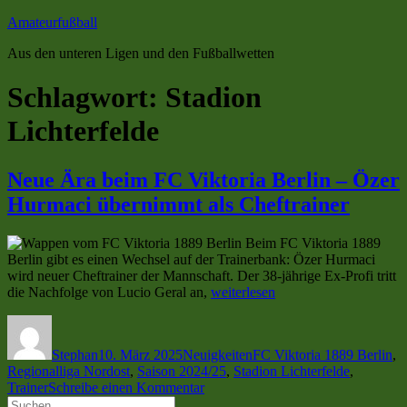
Zum
Amateurfußball
Inhalt
Aus den unteren Ligen und den Fußballwetten
springen
Schlagwort:
Stadion
Lichterfelde
Neue Ära beim FC Viktoria Berlin – Özer
Hurmaci übernimmt als Cheftrainer
Beim FC Viktoria 1889
Berlin gibt es einen Wechsel auf der Trainerbank: Özer Hurmaci
wird neuer Cheftrainer der Mannschaft. Der 38-jährige Ex-Profi tritt
„Neue
die Nachfolge von Lucio Geral an,
weiterlesen
Ära
Autor
Veröffentlicht
Kategorien
Schlagwörter
beim
am
FC
Stephan
10. März 2025
Neuigkeiten
FC Viktoria 1889 Berlin
,
Viktoria
Regionalliga Nordost
,
Saison 2024/25
,
Stadion Lichterfelde
,
Berlin
zu
Trainer
Schreibe einen Kommentar
–
Suchen
Neue
Özer