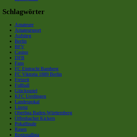
Schlagwörter
Amateure
Amateursport
Aufstieg
Berlin
BFV
Casino
DFB
Fans
FC Eintracht Bamberg
FC Viktoria 1889 Berlin
Freizeit
Fußball
Glücksspiel
KFC Uerdingen
Landespokal
Lizenz
Oberliga Baden-Württemberg
Offenbacher Kickers
Pokalfinale
Rasen
Regionalliga