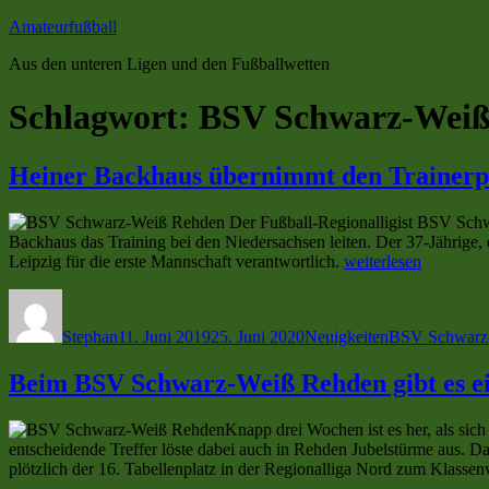
Zum
Amateurfußball
Inhalt
Aus den unteren Ligen und den Fußballwetten
springen
Schlagwort:
BSV Schwarz-Weiß
Heiner Backhaus übernimmt den Trainer
Der Fußball-Regionalligist BSV Schwa
Backhaus das Training bei den Niedersachsen leiten. Der 37-Jährige, 
„Heiner
Leipzig für die erste Mannschaft verantwortlich.
weiterlesen
Backhaus
Autor
Veröffentlicht
Kategorien
Schlagwörter
übernimmt
am
den
Stephan
11. Juni 2019
25. Juni 2020
Neuigkeiten
BSV Schwarz
Trainerposten
beim
Beim BSV Schwarz-Weiß Rehden gibt es e
BSV
Schwarz-
Weiß
Knapp drei Wochen ist es her, als si
Rehden“
entscheidende Treffer löste dabei auch in Rehden Jubelstürme aus. Da 
plötzlich der 16. Tabellenplatz in der Regionalliga Nord zum Klas