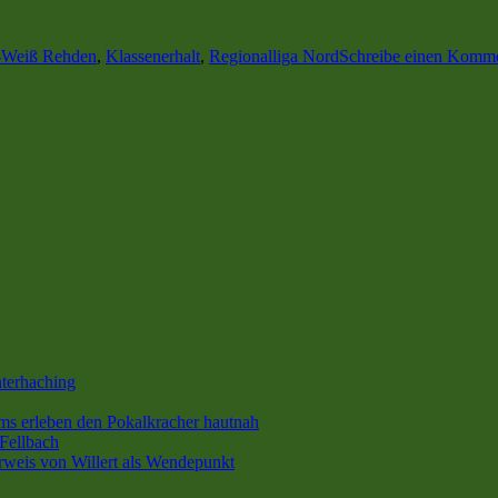
Weiß Rehden
,
Klassenerhalt
,
Regionalliga Nord
Schreibe einen Komm
terhaching
s erleben den Pokalkracher hautnah
Fellbach
rweis von Willert als Wendepunkt