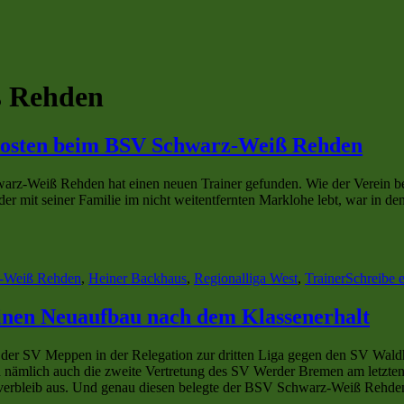
 Rehden
posten beim BSV Schwarz-Weiß Rehden
rz-Weiß Rehden hat einen neuen Trainer gefunden. Wie der Verein be
der mit seiner Familie im nicht weitentfernten Marklohe lebt, war in d
-Weiß Rehden
,
Heiner Backhaus
,
Regionalliga West
,
Trainer
Schreibe 
inen Neuaufbau nach dem Klassenerhalt
ch der SV Meppen in der Relegation zur dritten Liga gegen den SV Wal
nämlich auch die zweite Vertretung des SV Werder Bremen am letzten Spi
senverbleib aus. Und genau diesen belegte der BSV Schwarz-Weiß Rehde