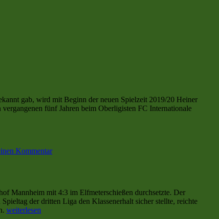
kannt gab, wird mit Beginn der neuen Spielzeit 2019/20 Heiner
en vergangenen fünf Jahren beim Oberligisten FC Internationale
zu
Heiner
einen Kommentar
Backhaus
übernimmt
den
Trainerposten
beim
dhof Mannheim mit 4:3 im Elfmeterschießen durchsetzte. Der
BSV
eltag der dritten Liga den Klassenerhalt sicher stellte, reichte
Schwarz-
„Beim
n.
weiterlesen
Weiß
BSV