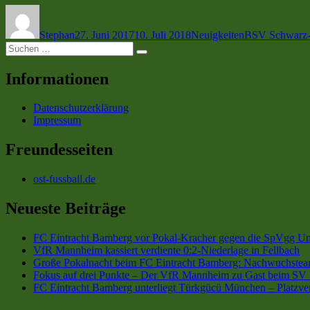
Autor
Veröffentlicht
Kategorien
Schlagwörter
am
Stephan
27. Juni 2017
10. Juli 2018
Neuigkeiten
BSV Schwarz-
Suchen
Suchen
nach:
Informationen
Datenschutzerklärung
Impressum
Freundesseiten
ost-fussball.de
Neueste Beiträge
FC Eintracht Bamberg vor Pokal-Kracher gegen die SpVgg Un
VfR Mannheim kassiert verdiente 0:2-Niederlage in Fellbach
Große Pokalnacht beim FC Eintracht Bamberg: Nachwuchsteam
Fokus auf drei Punkte – Der VfR Mannheim zu Gast beim SV 
FC Eintracht Bamberg unterliegt Türkgücü München – Platzve