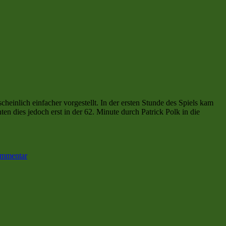
inlich einfacher vorgestellt. In der ersten Stunde des Spiels kam
n dies jedoch erst in der 62. Minute durch Patrick Polk in die
zu
KFC
ommentar
Uerdingen
kommt
mit
Mühe
zu
drei
Punkten
beim