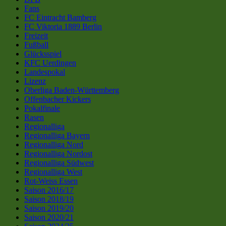
Fans
FC Eintracht Bamberg
FC Viktoria 1889 Berlin
Freizeit
Fußball
Glücksspiel
KFC Uerdingen
Landespokal
Lizenz
Oberliga Baden-Württemberg
Offenbacher Kickers
Pokalfinale
Rasen
Regionalliga
Regionalliga Bayern
Regionalliga Nord
Regionalliga Nordost
Regionalliga Südwest
Regionalliga West
Rot-Weiss Essen
Saison 2016/17
Saison 2018/19
Saison 2019/20
Saison 2020/21