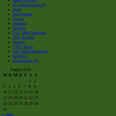
Saison 2024/25
SG Wattenscheid 09
Sport
Sportwetten
Trainer
Training
Transfer
TSV 1860 München
TSV Havelse
Vereine
VfB Lübeck
VfR 1896 Mannheim
Wettbüro
Wuppertaler SV
August 2026
M
D
M
D
F
S
S
1
2
3
4
5
6
7
8
9
10
11
12
13
14
15
16
17
18
19
20
21
22
23
24
25
26
27
28
29
30
31
« März