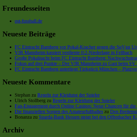
Freundesseiten
ost-fussball.de
Neueste Beiträge
FC Eintracht Bamberg vor Pokal-Kracher gegen die SpVgg Un
VfR Mannheim kassiert verdiente 0:2-Niederlage in Fellbach
Große Pokalnacht beim FC Eintracht Bamberg: Nachwuchsteam
Fokus auf drei Punkte – Der VfR Mannheim zu Gast beim SV 
FC Eintracht Bamberg unterliegt Türkgücü München – Platzve
Neueste Kommentare
Stephan
zu
Regeln zur Kleidung der Spieler
Ulrich Stollberg
zu
Regeln zur Kleidung der Spieler
Fan-Engagement durch Online Casinos: Neue Chancen für die 
Die finanziellen Sorgen des Amateurfußballes
zu
Den Breitensp
Bonanza
zu
Sparda-Bank Hessen steigt bei den Offenbacher Ki
Archiv