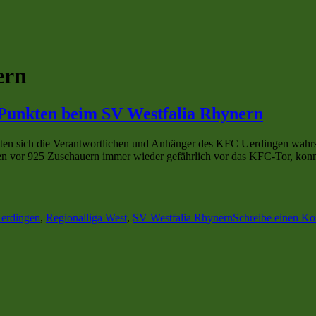
ern
Punkten beim SV Westfalia Rhynern
en sich die Verantwortlichen und Anhänger des KFC Uerdingen wahrsche
rren vor 925 Zuschauern immer wieder gefährlich vor das KFC-Tor, konnte
wörter
erdingen
,
Regionalliga West
,
SV Westfalia Rhynern
Schreibe einen K