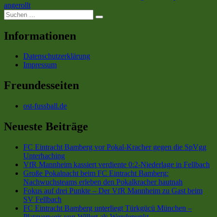
Beitrag:
angerollt
Suchen
Suchen
nach:
Informationen
Datenschutzerklärung
Impressum
Freundesseiten
ost-fussball.de
Neueste Beiträge
FC Eintracht Bamberg vor Pokal-Kracher gegen die SpVgg
Unterhaching
VfR Mannheim kassiert verdiente 0:2-Niederlage in Fellbach
Große Pokalnacht beim FC Eintracht Bamberg:
Nachwuchsteams erleben den Pokalkracher hautnah
Fokus auf drei Punkte – Der VfR Mannheim zu Gast beim
SV Fellbach
FC Eintracht Bamberg unterliegt Türkgücü München –
Platzverweis von Willert als Wendepunkt