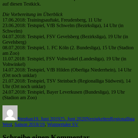
auf diesen Testkick.
Die Vorbereitung im Überblick
17.06.2018: Trainingsauftakt, Freudenberg, 11 Uhr
23.06.2018: Testspiel, VfB Schwelm (Bezirksliga), 14 Uhr (in
Schwelm)
04.07.2018: Testspiel, FSV Gevelsberg (Bezirksliga), 19 Uhr (in
Gevelsberg)
08.07.2018: Testspiel, 1. FC Köln (2. Bundesliga), 15 Uhr (Stadion
am Zoo)
11.07.2018: Testspiel, FSV Vohwinkel (Landesliga), 19 Uhr (in
Vohwinkel)
14.07.2018: Testspiel, VfB Hilden (Oberliga Niederrhein), 14 Uhr
(Ort noch unklar)
21.07.2018: Testspiel, TSV Steinbach (Regionalliga Südwest), 14
Uhr (Ort noch unklar)
24.07.2018: Testspiel, Bayer Leverkusen (Bundesliga), 19 Uhr
(Stadion am Zoo)
Autor
Veröffentlicht
Kategorien
Schlagwörter
am
Stephan
19. Juni 2019
25. Juni 2020
Neuigkeiten
Regionalliga
West
,
Saison 2018/19
,
Wuppertaler SV
Schreibe einen Kommentar