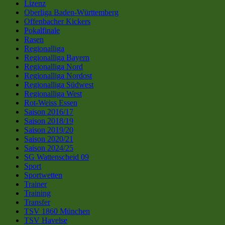
Lizenz
Oberliga Baden-Württemberg
Offenbacher Kickers
Pokalfinale
Rasen
Regionalliga
Regionalliga Bayern
Regionalliga Nord
Regionalliga Nordost
Regionalliga Südwest
Regionalliga West
Rot-Weiss Essen
Saison 2016/17
Saison 2018/19
Saison 2019/20
Saison 2020/21
Saison 2024/25
SG Wattenscheid 09
Sport
Sportwetten
Trainer
Training
Transfer
TSV 1860 München
TSV Havelse