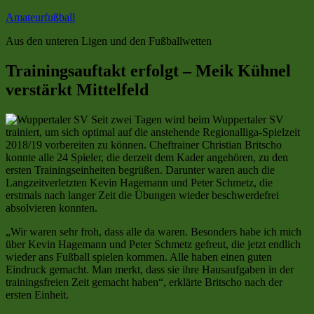
Zum
Amateurfußball
Inhalt
Aus den unteren Ligen und den Fußballwetten
springen
Trainingsauftakt erfolgt – Meik Kühnel
verstärkt Mittelfeld
Seit zwei Tagen wird beim Wuppertaler SV
trainiert, um sich optimal auf die anstehende Regionalliga-Spielzeit
2018/19 vorbereiten zu können. Cheftrainer Christian Britscho
konnte alle 24 Spieler, die derzeit dem Kader angehören, zu den
ersten Trainingseinheiten begrüßen. Darunter waren auch die
Langzeitverletzten Kevin Hagemann und Peter Schmetz, die
erstmals nach langer Zeit die Übungen wieder beschwerdefrei
absolvieren konnten.
„Wir waren sehr froh, dass alle da waren. Besonders habe ich mich
über Kevin Hagemann und Peter Schmetz gefreut, die jetzt endlich
wieder ans Fußball spielen kommen. Alle haben einen guten
Eindruck gemacht. Man merkt, dass sie ihre Hausaufgaben in der
trainingsfreien Zeit gemacht haben“, erklärte Britscho nach der
ersten Einheit.