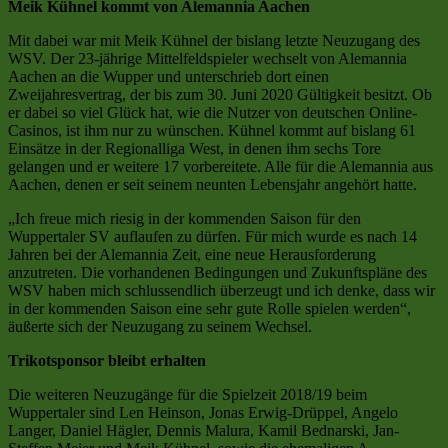
Meik Kühnel kommt von Alemannia Aachen
Mit dabei war mit Meik Kühnel der bislang letzte Neuzugang des
WSV. Der 23-jährige Mittelfeldspieler wechselt von Alemannia
Aachen an die Wupper und unterschrieb dort einen
Zweijahresvertrag, der bis zum 30. Juni 2020 Gültigkeit besitzt. Ob
er dabei so viel Glück hat, wie die Nutzer von deutschen Online-
Casinos, ist ihm nur zu wünschen. Kühnel kommt auf bislang 61
Einsätze in der Regionalliga West, in denen ihm sechs Tore
gelangen und er weitere 17 vorbereitete. Alle für die Alemannia aus
Aachen, denen er seit seinem neunten Lebensjahr angehört hatte.
„Ich freue mich riesig in der kommenden Saison für den
Wuppertaler SV auflaufen zu dürfen. Für mich wurde es nach 14
Jahren bei der Alemannia Zeit, eine neue Herausforderung
anzutreten. Die vorhandenen Bedingungen und Zukunftspläne des
WSV haben mich schlussendlich überzeugt und ich denke, dass wir
in der kommenden Saison eine sehr gute Rolle spielen werden“,
äußerte sich der Neuzugang zu seinem Wechsel.
Trikotsponsor bleibt erhalten
Die weiteren Neuzugänge für die Spielzeit 2018/19 beim
Wuppertaler sind Len Heinson, Jonas Erwig-Drüppel, Angelo
Langer, Daniel Hägler, Dennis Malura, Kamil Bednarski, Jan-