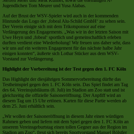
Steffen Meier und Meik Kühnel, sowie die ehemaligen A-
Jugendlichen Tom Meurer und Yusa Alabas.
Auf der Brust der WSV-Spieler wird auch in der kommenden
Hinrunde das Logo der ‚fobeal Alu-Schild GmbH‘ zu sehen sein.
Der Verein einigte sich mit dem Trikotsponsor auf eine
Verlängerung des Engagements. „Was wir in der letzten Saison mit
Uwe Heyn und ‚fobeal‘ sportlich und gemeinschaftlich erleben
durften verdient eine Wiederholung! Wir freuen uns daher sehr, dass
wir uns auf ein weiteres Engagement für das nächste halbe Jahr
einigen konnten“, äußerte sich Lothar Stücker aus dem WSV-
Vorstand zur Verlängerung.
Highlight der Vorbereitung ist der Test gegen den 1. FC Köln
Das Highlight der diesjährigen Sommervorbereitung dürfte das
Testheimspiel gegen den 1. FC Köln sein. Das Spiel findet am Tag
des 64. Vereinsjubiläums (8. Juli) im Stadion am Zoo statt und ist
gleichzeitig die offizielle Saisoneröffnung. Der Anpfiff wird an
diesem Tag um 15 Uhr ertönen. Karten für diese Partie werden ab
dem 25. Juni erhältlich sein.
„Wir wollen der Saisoneröffnung in diesem Jahr einen würdigen
Rahmen geben und liefern mit dem Spiel gegen den 1. FC Köln an
unserem Vereinsgeburtstag einen tollen Gegner aus der Region im
Stadion am Zoo“, freut sich bereits Sportvorstand Manuel Bölstler