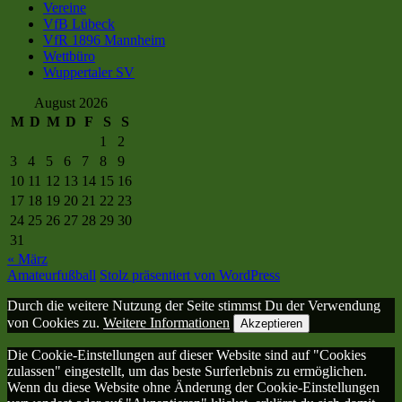
Vereine
VfB Lübeck
VfR 1896 Mannheim
Wettbüro
Wuppertaler SV
August 2026
M
D
M
D
F
S
S
1
2
3
4
5
6
7
8
9
10
11
12
13
14
15
16
17
18
19
20
21
22
23
24
25
26
27
28
29
30
31
« März
Amateurfußball
Stolz präsentiert von WordPress
Durch die weitere Nutzung der Seite stimmst Du der Verwendung
von Cookies zu.
Weitere Informationen
Akzeptieren
Die Cookie-Einstellungen auf dieser Website sind auf "Cookies
zulassen" eingestellt, um das beste Surferlebnis zu ermöglichen.
Wenn du diese Website ohne Änderung der Cookie-Einstellungen