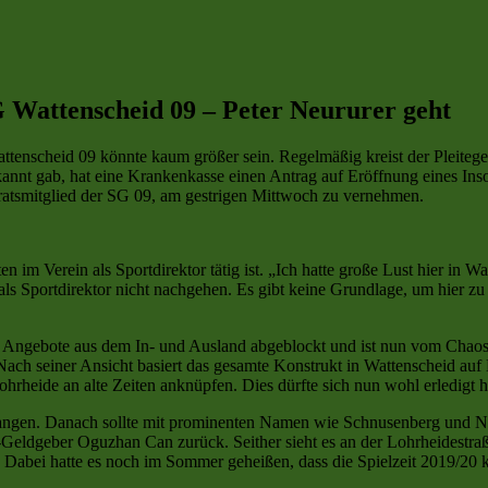
SG Wattenscheid 09 – Peter Neururer geht
enscheid 09 könnte kaum größer sein. Regelmäßig kreist der Pleitegei
t gab, hat eine Krankenkasse einen Antrag auf Eröffnung eines Insolve
tsratsmitglied der SG 09, am gestrigen Mittwoch zu vernehmen.
ten im Verein als Sportdirektor tätig ist. „Ich hatte große Lust hier i
ls Sportdirektor nicht nachgehen. Es gibt keine Grundlage, um hier zu
 Angebote aus dem In- und Ausland abgeblockt und ist nun vom Chaos i
ach seiner Ansicht basiert das gesamte Konstrukt in Wattenscheid auf 
hrheide an alte Zeiten anknüpfen. Dies dürfte sich nun wohl erledigt 
gangen. Danach sollte mit prominenten Namen wie Schnusenberg und Neu
eldgeber Oguzhan Can zurück. Seither sieht es an der Lohrheidestraße
 Dabei hatte es noch im Sommer geheißen, dass die Spielzeit 2019/20 ko