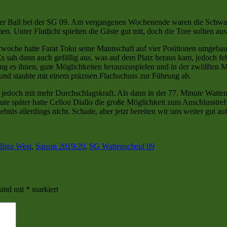
och der Ball bei der SG 09. Am vergangenen Wochenende waren die Sch
. Unter Flutlicht spielten die Gäste gut mit, doch die Tore sollten au
oche hatte Farat Toku seine Mannschaft auf vier Positionen umgebaut.
 sah dann auch gefällig aus, was auf dem Platz heraus kam, jedoch feh
 es ihnen, gute Möglichkeiten herauszuspielen und in der zwölften Mi
und staubte mit einem präzisen Flachschuss zur Führung ab.
 jedoch mit mehr Durchschlagskraft. Als dann in der 77. Minute Watten
 später hatte Cellou Diallo die große Möglichkeit zum Anschlusstref
bnis allerdings nicht. Schade, aber jetzt bereiten wir uns weiter gut a
örter
lliga West
,
Saison 2019/20
,
SG Wattenscheid 09
sind mit
*
markiert