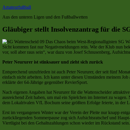
Zum
Amateurfußball
Inhalt
Aus den unteren Ligen und den Fußballwetten
springen
Gläubiger stellt Insolvenzantrag für die 
Das Chaos beim West-Regionalligisten SG Watt
Sicht kommen fast nur Negativmeldungen rein. Wie der Klub nun bekann
vor, soll aber raus sein“, war dazu von Josef Schnusenberg, Aufsich
Peter Neururer ist stinksauer und zieht sich zurück
Entsprechend unzufrieden ist auch Peter Neururer, der seit fünf Mona
einfach nicht arbeiten. Ich kann unter diesen Umständen meinem Job a
erklärte der 64-Jährige gegenüber RevierSport.
Nach eigenen Angaben hat Neururer für die Wattenscheider attraktive
ausreichend Zeit haben, um mal ein Spielchen im Internet zu wagen. N
dem Lokalrivalen VfL Bochum seine größten Erfolge feierte, in der Lo
Erst im vergangenen Winter war der Verein der Pleite nur knapp ent
zurückliegenden Sommerpause zog sich Aufsichtsratschef und Haupt-G
Viertligist bei den Gehaltszahlungen schon wieder im Rückstand sein.