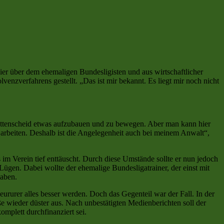
er über dem ehemaligen Bundesligisten und aus wirtschaftlicher
nzverfahrens gestellt. „Das ist mir bekannt. Es liegt mir noch nicht
n Wattenscheid etwas aufzubauen und zu bewegen. Aber man kann hier
 arbeiten. Deshalb ist die Angelegenheit auch bei meinem Anwalt“,
m Verein tief enttäuscht. Durch diese Umstände sollte er nun jedoch
Lügen. Dabei wollte der ehemalige Bundesligatrainer, der einst mit
haben.
rurer alles besser werden. Doch das Gegenteil war der Fall. In der
 wieder düster aus. Nach unbestätigten Medienberichten soll der
mplett durchfinanziert sei.