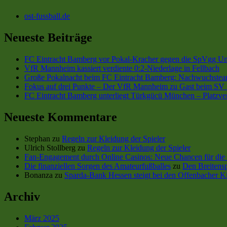
ost-fussball.de
Neueste Beiträge
FC Eintracht Bamberg vor Pokal-Kracher gegen die SpVgg Un
VfR Mannheim kassiert verdiente 0:2-Niederlage in Fellbach
Große Pokalnacht beim FC Eintracht Bamberg: Nachwuchsteam
Fokus auf drei Punkte – Der VfR Mannheim zu Gast beim SV 
FC Eintracht Bamberg unterliegt Türkgücü München – Platzve
Neueste Kommentare
Stephan
zu
Regeln zur Kleidung der Spieler
Ulrich Stollberg
zu
Regeln zur Kleidung der Spieler
Fan-Engagement durch Online Casinos: Neue Chancen für die 
Die finanziellen Sorgen des Amateurfußballes
zu
Den Breitensp
Bonanza
zu
Sparda-Bank Hessen steigt bei den Offenbacher Ki
Archiv
März 2025