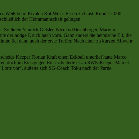
warz-Weiß beim Rivalen Rot-Weiss Essen zu Gast. Rund 12.000
sschließlich der Heimmannschaft gelingen.
 So liefen Yannick Geisler, Nicolas Hirschberger, Marwin
lte der nötige Druck nach vorn. Ganz anders die heimische Elf, die
nute fiel dann auch der erste Treffer. Nach einer zu kurzen Abwehr
scheids Keeper Florian Kraft einen Eckball unterlief hatte Marco
fer, doch im Eins gegen Eins scheiterte er an RWE-Keeper Marcel
uf Lotte vor“, äußerte sich SG-Coach Toku nach der Partie.