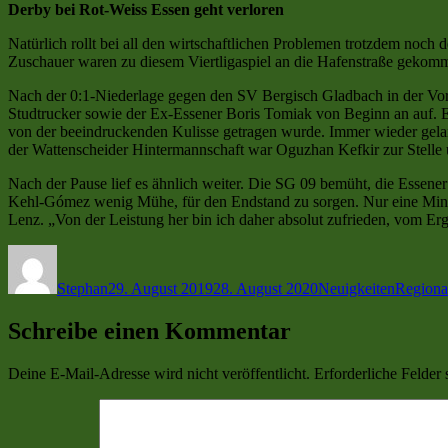
Derby bei Rot-Weiss Essen geht verloren
Natürlich rollt bei all den wirtschaftlichen Problemen trotzdem n
Zuschauer waren zu diesem Viertligaspiel an die Hafenstraße gekommen
Nach der 0:1-Niederlage gegen den SV Bergisch Gladbach in der Vorw
Studtrucker sowie der Ex-Essener Boris Tomiak von Beginn an auf. Es
von der beeindruckenden Kulisse getragen wurde. Immer wieder gelang
der Wattenscheider Hintermannschaft war Oguzhan Kefkir zur Stelle 
Nach der Pause lief es ähnlich weiter. Die SG 09 bemüht, die Essener
Kehl-Gómez wenig Mühe, für den Endstand zu sorgen. Nur eine Minute
Lenz. „Von der Leistung her bin ich daher absolut zufrieden, vom Erge
Autor
Veröffentlicht
Kategorien
Schlagw
am
Stephan
29. August 2019
28. August 2020
Neuigkeiten
Regiona
Schreibe einen Kommentar
Deine E-Mail-Adresse wird nicht veröffentlicht.
Erforderliche Felder 