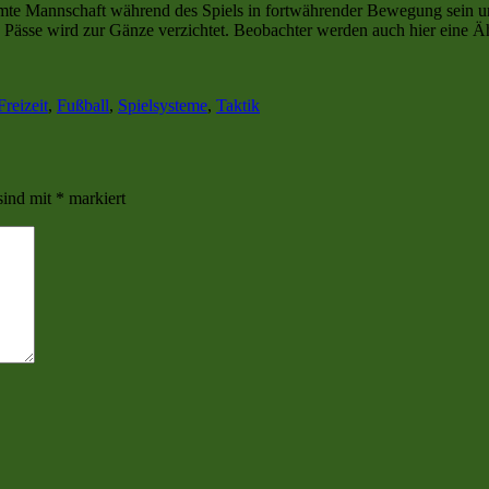
mte Mannschaft während des Spiels in fortwährender Bewegung sein un
nge Pässe wird zur Gänze verzichtet. Beobachter werden auch hier eine 
wörter
Freizeit
,
Fußball
,
Spielsysteme
,
Taktik
sind mit
*
markiert