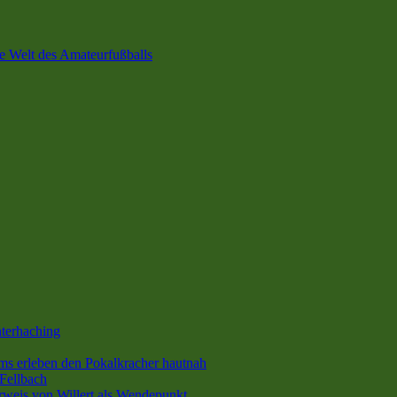
e Welt des Amateurfußballs
terhaching
s erleben den Pokalkracher hautnah
Fellbach
rweis von Willert als Wendepunkt