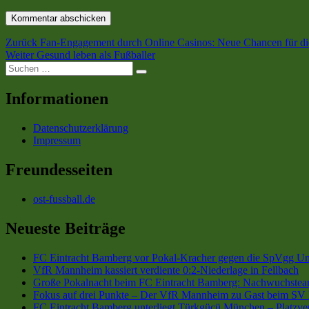
Beitragsnavigation
Vorheriger
Zurück
Fan-Engagement durch Online Casinos: Neue Chancen für di
Nächster
Beitrag:
Weiter
Gesund leben als Fußballer
Suchen
Beitrag:
Suchen
nach:
Informationen
Datenschutzerklärung
Impressum
Freundesseiten
ost-fussball.de
Neueste Beiträge
FC Eintracht Bamberg vor Pokal-Kracher gegen die SpVgg Un
VfR Mannheim kassiert verdiente 0:2-Niederlage in Fellbach
Große Pokalnacht beim FC Eintracht Bamberg: Nachwuchsteam
Fokus auf drei Punkte – Der VfR Mannheim zu Gast beim SV 
FC Eintracht Bamberg unterliegt Türkgücü München – Platzve