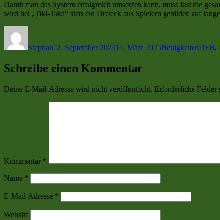
Damit man das System erfolgreich umsetzen kann, muss fast die gesa
wird bei „Tiki-Taka“ stets ein Dreieck aus Spielern gebildet; auf la
Autor
Veröffentlicht
Kategorien
Schlag
am
Stephan
12. September 2024
14. März 2025
Neuigkeiten
DFB
,
Schreibe einen Kommentar
Deine E-Mail-Adresse wird nicht veröffentlicht.
Erforderliche Felder 
Kommentar
*
Name
*
E-Mail-Adresse
*
Website