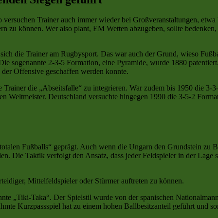
 versuchen Trainer auch immer wieder bei Großveranstaltungen, etwa b
gern zu können. Wer also plant, EM Wetten abzugeben, sollte bedenken
en sich die Trainer am Rugbysport. Das war auch der Grund, wieso Fußb
. Die sogenannte 2-3-5 Formation, eine Pyramide, wurde 1880 patentier
d der Offensive geschaffen werden konnte.
e Trainer die „Abseitsfalle“ zu integrieren. War zudem bis 1950 die 3-3
 Weltmeister. Deutschland versuchte hingegen 1990 die 3-5-2 Formati
otalen Fußballs“ geprägt. Auch wenn die Ungarn den Grundstein zu Beg
en. Die Taktik verfolgt den Ansatz, dass jeder Feldspieler in der Lage
rteidiger, Mittelfeldspieler oder Stürmer auftreten zu können.
nannte „Tiki-Taka“. Der Spielstil wurde von der spanischen Nationalma
mte Kurzpassspiel hat zu einem hohen Ballbesitzanteil geführt und so