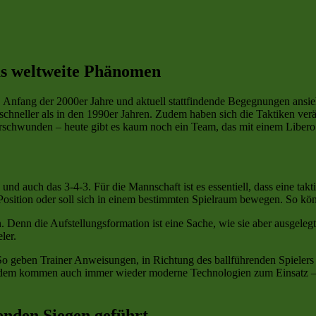
das weltweite Phänomen
Anfang der 2000er Jahre und aktuell stattfindende Begegnungen ansieht,
h schneller als in den 1990er Jahren. Zudem haben sich die Taktiken ve
 verschwunden – heute gibt es kaum noch ein Team, das mit einem Libero 
und auch das 3-4-3. Für die Mannschaft ist es essentiell, dass eine tak
e Position oder soll sich in einem bestimmten Spielraum bewegen. So k
 Denn die Aufstellungsformation ist eine Sache, wie sie aber ausgeleg
ler.
o geben Trainer Anweisungen, in Richtung des ballführenden Spielers 
Zudem kommen auch immer wieder moderne Technologien zum Einsatz – vi
enden Siegen geführt