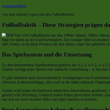
Zum
Amateurfußball
Inhalt
Aus den unteren Ligen und den Fußballwetten
springen
Fußballtaktik – Diese Strategien prägen 
Wer sich Fußballspiele aus den 1960er Jahren, 1980er Jahren, 
liegt vor allem an der Geschwindigkeit.
Das heutige Spiel ist deutlic
aller Zeiten, so ist diese Position mit den Jahren sogar fast gänzlich
Das Spielsystem und die Umsetzung
Zu den bekanntesten Spielsystemen gehören das 4-3-3, 4-4-2, 4-3-2-1 
Zudem verfolgt jeder Spieler eine taktische Ausrichtung – er hat ein
Es gibt natürlich auch unterschiedliche Auslegungen von Formationen.
offensive Außenverteidiger, aber auch in die Mitte ziehende Flügelspie
Zudem wird heute mit modernen taktischen Innovationen gearbeitet. S
gesetzt wird (Pressing). Dadurch sollen Fehler provoziert werden. 
um sich ein noch besseres Bild vom Spiel machen zu können.
Neue Formationen haben oft zu überrasch