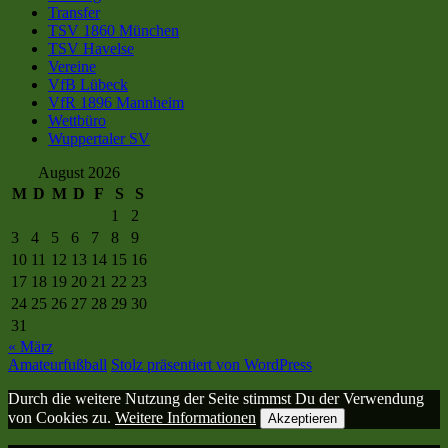
Transfer
TSV 1860 München
TSV Havelse
Vereine
VfB Lübeck
VfR 1896 Mannheim
Wettbüro
Wuppertaler SV
August 2026
M
D
M
D
F
S
S
1
2
3
4
5
6
7
8
9
10
11
12
13
14
15
16
17
18
19
20
21
22
23
24
25
26
27
28
29
30
31
« März
Amateurfußball
Stolz präsentiert von WordPress
Durch die weitere Nutzung der Seite stimmst Du der Verwendung
von Cookies zu.
Weitere Informationen
Akzeptieren