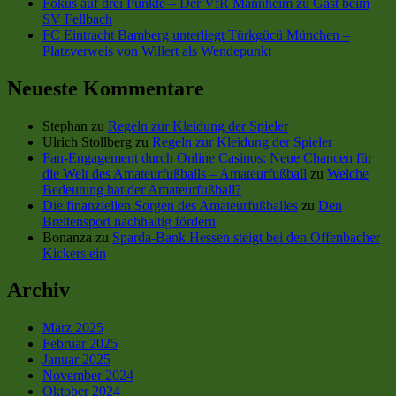
Fokus auf drei Punkte – Der VfR Mannheim zu Gast beim
SV Fellbach
FC Eintracht Bamberg unterliegt Türkgücü München –
Platzverweis von Willert als Wendepunkt
Neueste Kommentare
Stephan
zu
Regeln zur Kleidung der Spieler
Ulrich Stollberg
zu
Regeln zur Kleidung der Spieler
Fan-Engagement durch Online Casinos: Neue Chancen für
die Welt des Amateurfußballs – Amateurfußball
zu
Welche
Bedeutung hat der Amateurfußball?
Die finanziellen Sorgen des Amateurfußballes
zu
Den
Breitensport nachhaltig fördern
Bonanza
zu
Sparda-Bank Hessen steigt bei den Offenbacher
Kickers ein
Archiv
März 2025
Februar 2025
Januar 2025
November 2024
Oktober 2024