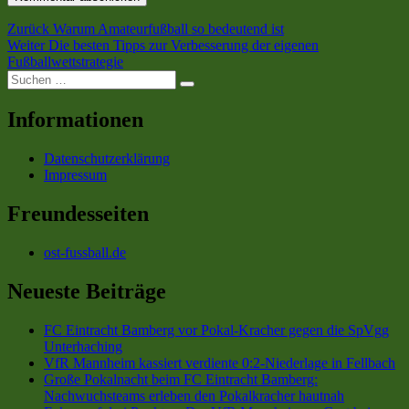
Beitragsnavigation
Vorheriger
Zurück
Warum Amateurfußball so bedeutend ist
Nächster
Beitrag:
Weiter
Die besten Tipps zur Verbesserung der eigenen
Beitrag:
Fußballwettstrategie
Suchen
Suchen
nach:
Informationen
Datenschutzerklärung
Impressum
Freundesseiten
ost-fussball.de
Neueste Beiträge
FC Eintracht Bamberg vor Pokal-Kracher gegen die SpVgg
Unterhaching
VfR Mannheim kassiert verdiente 0:2-Niederlage in Fellbach
Große Pokalnacht beim FC Eintracht Bamberg:
Nachwuchsteams erleben den Pokalkracher hautnah