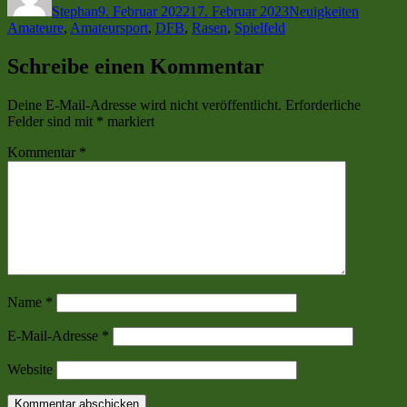
Stephan
9. Februar 2022
17. Februar 2023
Neuigkeiten
Amateure
,
Amateursport
,
DFB
,
Rasen
,
Spielfeld
Schreibe einen Kommentar
Deine E-Mail-Adresse wird nicht veröffentlicht.
Erforderliche
Felder sind mit
*
markiert
Kommentar
*
Name
*
E-Mail-Adresse
*
Website