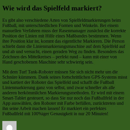
Wie wird das Spielfeld markiert?
Es gibt also verschiedene Arten von Spielfeldmarkierungen beim
Fußball, mit unterschiedlichen Formen und Winkeln. Bei einem
manuellen Verfahren muss der Rasenmanager zunächst die korrekte
Position der Linien mit Hilfe eines Maßbandes bestimmen. Wenn
ihre Position klar ist, kommt das eigentliche Markieren. Die Person
schiebt dann die Linienmarkierungsmaschine auf dem Spielfeld auf
und ab und versucht, einen geraden Weg zu finden. Besonders das
Zeichnen des Mittelkreises – perfekt rund – kann mit einer von
Hand geschobenen Maschine sehr schwierig sein.
Mit dem Turf Tank-Roboter müssen Sie sich nicht mehr um die
Schnüre kümmern. Dank seines fortschrittlichen GPS-Systems misst
und kartiert der Roboter das Spielfeld und schafft die Fußball
Linienmarkierung ganz von selbst, und zwar schneller als alle
anderen herkömmlichen Markierungsmethoden. Er wird mit einem
Smart-Tablet gesteuert, so dass Sie nur noch das Fußballfeld in der
App auswählen, den Roboter mit Farbe befüllen, zurücktreten und
ihn seine Arbeit machen lassen! Er markiert ein perfektes
Fußballfeld mit 100%iger Genauigkeit in nur 20 Minuten!
Autor
Veröffentlicht
Kategorien
Schlagw
am