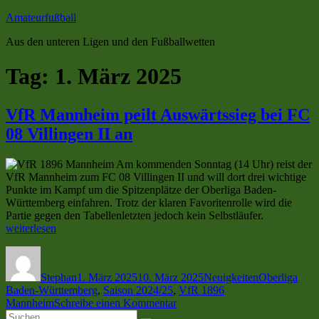
Zum
Amateurfußball
Inhalt
Aus den unteren Ligen und den Fußballwetten
springen
Tag:
1. März 2025
VfR Mannheim peilt Auswärtssieg bei FC
08 Villingen II an
Am kommenden Sonntag (14 Uhr) reist der
VfR Mannheim zum FC 08 Villingen II und will dort drei wichtige
Punkte im Kampf um die Spitzenplätze der Oberliga Baden-
Württemberg einfahren. Trotz der klaren Favoritenrolle wird die
„VfR
Partie gegen den Tabellenletzten jedoch kein Selbstläufer.
Mannheim
weiterlesen
peilt
Autor
Veröffentlicht
Kategorien
Schlagwörter
Auswärtssie
am
bei
Stephan
1. März 2025
10. März 2025
Neuigkeiten
Oberliga
FC
Baden-Württemberg
,
Saison 2024/25
,
VfR 1896
08
zu
Mannheim
Schreibe einen Kommentar
Villingen
Suchen
VfR
II