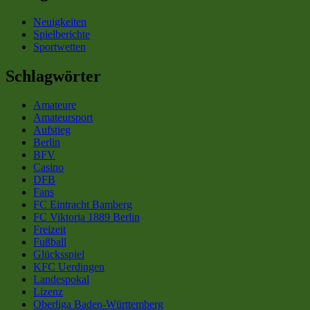
Neuigkeiten
Spielberichte
Sportwetten
Schlagwörter
Amateure
Amateursport
Aufstieg
Berlin
BFV
Casino
DFB
Fans
FC Eintracht Bamberg
FC Viktoria 1889 Berlin
Freizeit
Fußball
Glücksspiel
KFC Uerdingen
Landespokal
Lizenz
Oberliga Baden-Württemberg