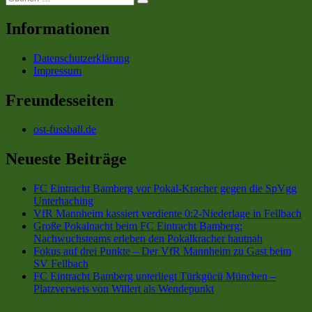
Suchen
nach:
Mannheim
an“
peilt
Informationen
Auswärtssieg
bei
Datenschutzerklärung
FC
Impressum
08
Villingen
II
Freundesseiten
an
ost-fussball.de
Neueste Beiträge
FC Eintracht Bamberg vor Pokal-Kracher gegen die SpVgg
Unterhaching
VfR Mannheim kassiert verdiente 0:2-Niederlage in Fellbach
Große Pokalnacht beim FC Eintracht Bamberg:
Nachwuchsteams erleben den Pokalkracher hautnah
Fokus auf drei Punkte – Der VfR Mannheim zu Gast beim
SV Fellbach
FC Eintracht Bamberg unterliegt Türkgücü München –
Platzverweis von Willert als Wendepunkt