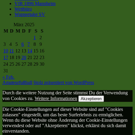
VfR 1896 Mannheim
Wettbüro
Wuppertaler SV
März 2025
M
D
M
D
F
S
S
1
2
3
4
5
6
7
8
9
10
11
12
13
14
15
16
17
18
19
20
21
22
23
24
25
26
27
28
29
30
31
« Feb.
Amateurfußball
Stolz präsentiert von WordPress
Durch die weitere Nutzung der Seite stimmst Du der Verwendung
von Cookies zu.
Weitere Informationen
Akzeptieren
Die Cookie-Einstellungen auf dieser Website sind auf "Cookies
zulassen" eingestellt, um das beste Surferlebnis zu ermöglichen.
Wenn du diese Website ohne Änderung der Cookie-Einstellungen
verwendest oder auf "Akzeptieren" klickst, erklärst du sich damit
einverstanden.