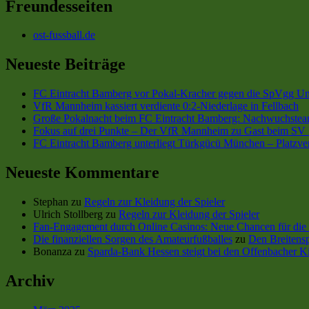
Freundesseiten
ost-fussball.de
Neueste Beiträge
FC Eintracht Bamberg vor Pokal-Kracher gegen die SpVgg Un
VfR Mannheim kassiert verdiente 0:2-Niederlage in Fellbach
Große Pokalnacht beim FC Eintracht Bamberg: Nachwuchsteam
Fokus auf drei Punkte – Der VfR Mannheim zu Gast beim SV 
FC Eintracht Bamberg unterliegt Türkgücü München – Platzve
Neueste Kommentare
Stephan
zu
Regeln zur Kleidung der Spieler
Ulrich Stollberg
zu
Regeln zur Kleidung der Spieler
Fan-Engagement durch Online Casinos: Neue Chancen für die 
Die finanziellen Sorgen des Amateurfußballes
zu
Den Breitensp
Bonanza
zu
Sparda-Bank Hessen steigt bei den Offenbacher Ki
Archiv