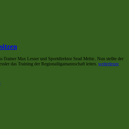
sitzen
o-Trainer Max Lesser und Sportdirektor Sead Mehic. Nun stellte der
„Bis
ssler das Training der Regionalligamannschaft leiten.
weiterlesen
zur
zu
Winterpause
Bis
wird
r
zur
Steven
Winterpause
Kessler
wird
auf
Steven
der
Kessler
Trainerbank
auf
von
der
Kickers
Trainerbank
Offenbach
von
sitzen“