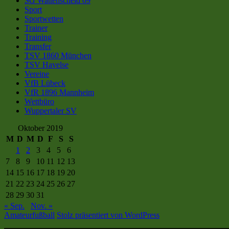
SG Wattenscheid 09
Sport
Sportwetten
Trainer
Training
Transfer
TSV 1860 München
TSV Havelse
Vereine
VfB Lübeck
VfR 1896 Mannheim
Wettbüro
Wuppertaler SV
Oktober 2019
M
D
M
D
F
S
S
1
2
3
4
5
6
7
8
9
10
11
12
13
14
15
16
17
18
19
20
21
22
23
24
25
26
27
28
29
30
31
« Sep.
Nov. »
Amateurfußball
Stolz präsentiert von WordPress