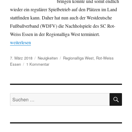
bringen könnte und somit endlich
wieder ein regulärer Spielbetrieb auf den Plätzen im Land
stattfinden kann. Daher hat nun auch der Westdeutsche
Fußballverband (WDFV) die Nachholspiele des SC Rot-
Weiss Essen in der Regionalliga West terminiert.
„Nachholspiele des SC Rot-Weiss Essen terminiert“
weiterlesen
Veröffentlicht
Kategorien
Schlagwörter
7. März 2018
Neuigkeiten
Regionalliga West
,
Rot-Weiss
am
zu
Essen
1 Kommentar
Nachholspiele
des
SC
Rot-
SU
Weiss
Suchen
Essen
nach:
terminiert