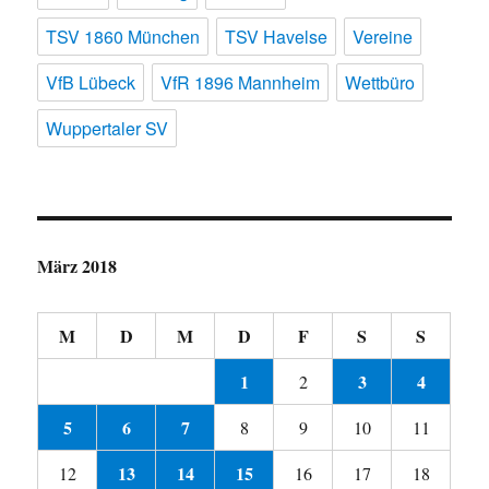
TSV 1860 München
TSV Havelse
Vereine
VfB Lübeck
VfR 1896 Mannheim
Wettbüro
Wuppertaler SV
März 2018
M
D
M
D
F
S
S
1
3
4
2
5
6
7
8
9
10
11
13
14
15
12
16
17
18