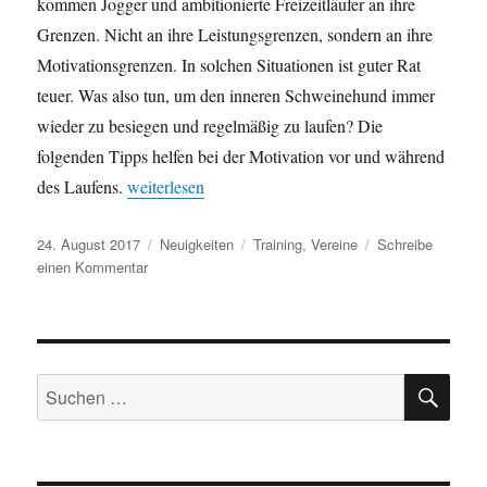
kommen Jogger und ambitionierte Freizeitläufer an ihre
Grenzen. Nicht an ihre Leistungsgrenzen, sondern an ihre
Motivationsgrenzen. In solchen Situationen ist guter Rat
teuer. Was also tun, um den inneren Schweinehund immer
wieder zu besiegen und regelmäßig zu laufen? Die
folgenden Tipps helfen bei der Motivation vor und während
„Diese Tricks steigern die Laufmotivation“
des Laufens.
weiterlesen
Veröffentlicht
Kategorien
Schlagwörter
24. August 2017
Neuigkeiten
Training
,
Vereine
Schreibe
am
zu
einen Kommentar
Diese
Tricks
steigern
die
SU
Laufmotivation
Suchen
nach: