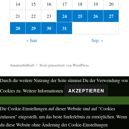
14
15
16
17
18
19
20
24
25
26
27
21
22
23
28
29
30
31
« Juni
Sep. »
Amateurfußball
Stolz präsentiert von WordPress
Durch die weitere Nutzung der Seite stimmst Du der Verwendung von
AKZEPTIEREN
Cookies zu.
Weitere Informationen
Die Cookie-Einstellungen auf dieser Website sind auf "Cookies
zulassen" eingestellt, um das beste Surferlebnis zu ermöglichen. Wenn
du diese Website ohne Änderung der Cookie-Einstellungen