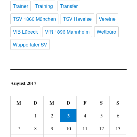
Trainer
Training
Transfer
TSV 1860 München
TSV Havelse
Vereine
VfB Lübeck
VfR 1896 Mannheim
Wettbüro
Wuppertaler SV
August 2017
M
D
M
D
F
S
S
3
1
2
4
5
6
7
8
9
10
11
12
13